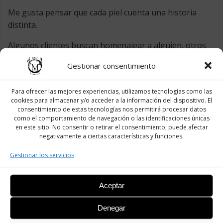
Me gusta pensar que cada piel cuenta una historia
distinta.
Algunos clientes buscan homenajear a alguien, otros
marcar un cambio importante, y otros simplemente
Gestionar consentimiento
expresarse a través del arte.
Sea cual sea el motivo,
mi trabajo es convertir esa
Para ofrecer las mejores experiencias, utilizamos tecnologías como las
cookies para almacenar y/o acceder a la información del dispositivo. El
historia en algo que te acompañe toda la vida,
algo
consentimiento de estas tecnologías nos permitirá procesar datos
que siga teniendo sentido dentro de 10, 20 o 30 años,
como el comportamiento de navegación o las identificaciones únicas
cuando todas las modas hayan pasado.
en este sitio. No consentir o retirar el consentimiento, puede afectar
negativamente a ciertas características y funciones.
Gestionar los servicios
MI CONSEJO
Aceptar
Si estás pensando en tatuarte,
elige algo que te
represente
.
Denegar
No lo hagas porque lo lleva otro, ni porque esté de