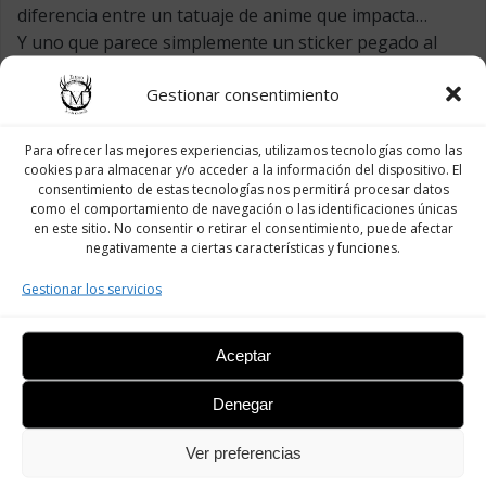
diferencia entre un tatuaje de anime que impacta…
Y uno que parece simplemente un sticker pegado al
cuerpo. Soy […]
Gestionar consentimiento
15 diciembre
0
comentarios
Leer Artículo
Para ofrecer las mejores experiencias, utilizamos tecnologías como las
cookies para almacenar y/o acceder a la información del dispositivo. El
consentimiento de estas tecnologías nos permitirá procesar datos
como el comportamiento de navegación o las identificaciones únicas
en este sitio. No consentir o retirar el consentimiento, puede afectar
negativamente a ciertas características y funciones.
Gestionar los servicios
Aceptar
INSTAGRAM
Denegar
Ver preferencias
TIKTOK