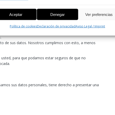
 personales que conocemos sobre usted.
ficar, borrar o bloquear sus datos personales cuando lo
Aceptar
Denegar
Ver preferencias
s, tiene derecho a revocar dicho consentimiento y a que se
Política de cookies
Declaración de privacidad
Aviso Legal / Imprint
todos sus datos personales al responsable y a transferirlos
.
nto de sus datos. Nosotros cumplimos con esto, a menos
es usted, para que podamos estar seguros de que no
ocada.
samos sus datos personales, tiene derecho a presentar una