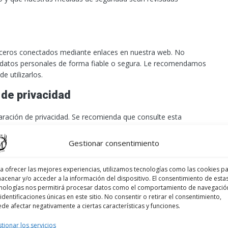
terceros conectados mediante enlaces en nuestra web. No
 datos personales de forma fiable o segura. Le recomendamos
e utilizarlos.
 de privacidad
ración de privacidad. Se recomienda que consulte esta
 de cualquier cambio. Además, le informaremos activamente
Gestionar consentimiento
a ofrecer las mejores experiencias, utilizamos tecnologías como las cookies p
acenar y/o acceder a la información del dispositivo. El consentimiento de esta
es tenemos sobre usted, póngase en contacto con nosotros.
nologías nos permitirá procesar datos como el comportamiento de navegació
nte información. Usted tiene los siguientes derechos:
 identificaciones únicas en este sitio. No consentir o retirar el consentimiento,
de afectar negativamente a ciertas características y funciones.
os personales, qué pasará con ellos y durante cuánto
tionar los servicios