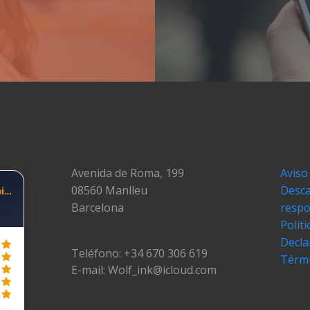
Avenida de Roma, 199
Aviso
08560 Manlleu
Desca
Barcelona
respo
Polít
Decla
Teléfono: +34 670 306 619
Térmi
E-mail: Wolf_ink@icloud.com